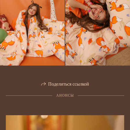
Поделиться ссылкой
АНОНСЫ